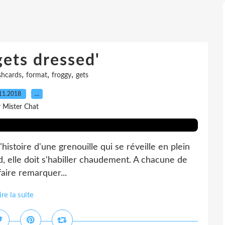
gets dressed'
,
,
,
shcards
format
froggy
gets
11.2018
…
r Mister Chat
l'histoire d'une grenouille qui se réveille en plein
id, elle doit s'habiller chaudement. A chacune de
faire remarquer...
ire la suite