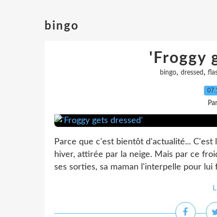
bingo
'Froggy 
,
,
bingo
dressed
fla
07.
Pa
Parce que c'est bientôt d'actualité... C'est 
hiver, attirée par la neige. Mais par ce fro
ses sorties, sa maman l'interpelle pour lui 
L