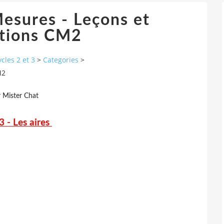
esures - Leçons et
ations CM2
cles 2 et 3
>
Categories
>
M2
r Mister Chat
 - Les aires