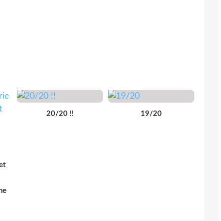
20/20 !!
19/20
et
he