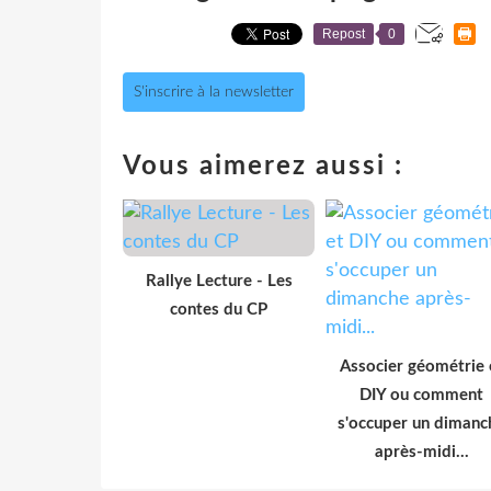
Repost
0
S'inscrire à la newsletter
Vous aimerez aussi :
Rallye Lecture - Les
contes du CP
Associer géométrie 
DIY ou comment
s'occuper un dimanc
après-midi...