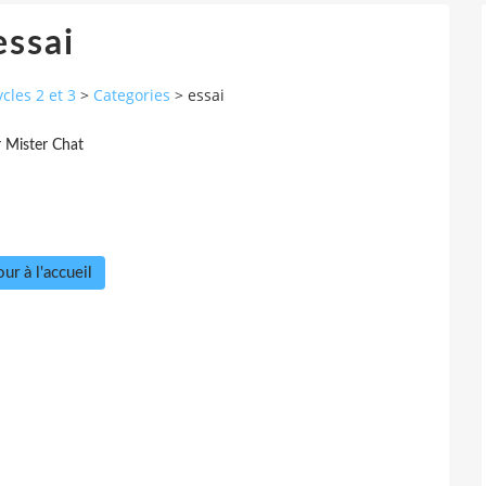
essai
cles 2 et 3
>
Categories
>
essai
r Mister Chat
ur à l'accueil