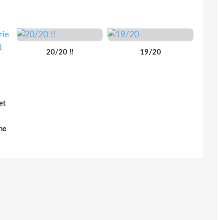
20/20 !!
19/20
et
he