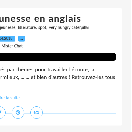
eunesse en anglais
,
,
,
jeunesse
littérature
spot
very hungry caterpillar
04.2018
…
r Mister Chat
és par thèmes pour travailler l'écoute, la
mi eux, ... ... et bien d'autres ! Retrouvez-les tous
ire la suite