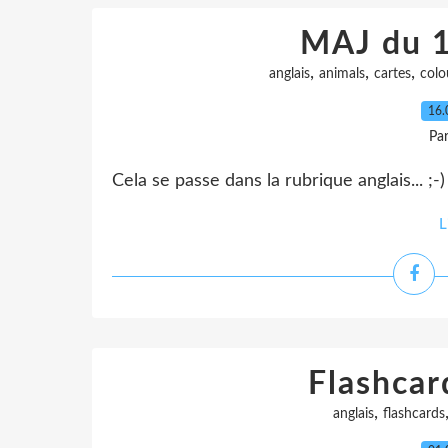
MAJ du 
,
,
,
anglais
animals
cartes
colo
16.
Pa
Cela se passe dans la rubrique anglais... ;-)
L
Flashcar
,
anglais
flashcards