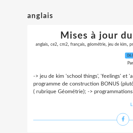
anglais
Mises à jour d
,
,
,
,
,
,
anglais
ce2
cm2
français
géométrie
jeu de kim
p
06.
Pa
-> jeu de kim 'school things', 'feelings' et 
programme de construction BONUS (plutôt
( rubrique Géométrie); -> programmations
L