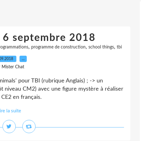
u 6 septembre 2018
,
,
,
rogrammations
programme de construction
school things
tbi
09.2018
…
r Mister Chat
'animals' pour TBI (rubrique Anglais) ; -> un
 niveau CM2) avec une figure mystère à réaliser
 CE2 en français.
ire la suite