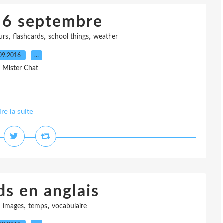
16 septembre
,
,
,
urs
flashcards
school things
weather
09.2016
…
r Mister Chat
ire la suite
ds en anglais
,
,
,
images
temps
vocabulaire