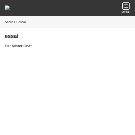
MENU
Accueil
» essai
essai
Par
Mister Chat