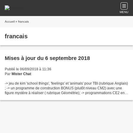
MENU
Accueil
» francais
francais
Mises à jour du 6 septembre 2018
Publié le 06/09/2018 à 11:36
Par
Mister Chat
-> jeu de kim 'school things', 'feelings' et 'animals' pour TBI (rubrique Anglais)
; -> un programme de construction BONUS (plutôt niveau CM2) avec une
figure mystère à réaliser ( rubrique Géométrie); -> programmations CE2 en
français.