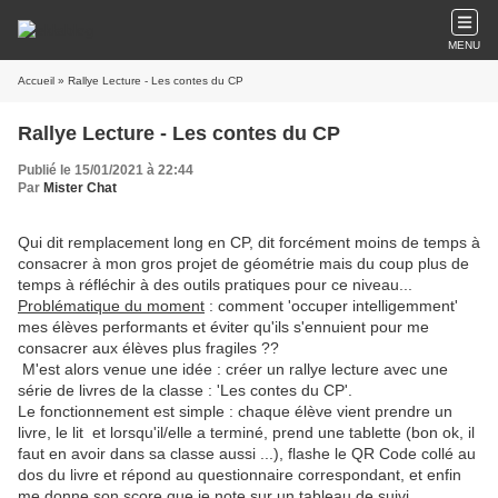
MENU
Accueil
» Rallye Lecture - Les contes du CP
Rallye Lecture - Les contes du CP
Publié le 15/01/2021 à 22:44
Par
Mister Chat
Qui dit remplacement long en CP, dit forcément moins de temps à
consacrer à mon gros projet de géométrie mais du coup plus de
temps à réfléchir à des outils pratiques pour ce niveau...
Problématique du moment
: comment 'occuper intelligemment'
mes élèves performants et éviter qu'ils s'ennuient pour me
consacrer aux élèves plus fragiles ??
M'est alors venue une idée : créer un rallye lecture avec une
série de livres de la classe : 'Les contes du CP'.
Le fonctionnement est simple : chaque élève vient prendre un
livre, le lit et lorsqu'il/elle a terminé, prend une tablette (bon ok, il
faut en avoir dans sa classe aussi ...), flashe le QR Code collé au
dos du livre et répond au questionnaire correspondant, et enfin
me donne son score que je note sur un tableau de suivi.