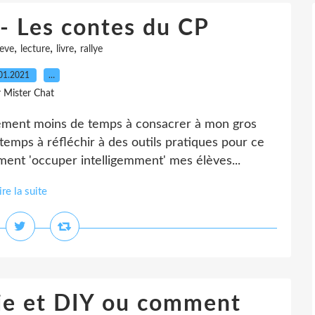
 - Les contes du CP
,
,
,
leve
lecture
livre
rallye
01.2021
…
r Mister Chat
cément moins de temps à consacrer à mon gros
emps à réfléchir à des outils pratiques pour ce
ent 'occuper intelligemment' mes élèves...
ire la suite
ie et DIY ou comment