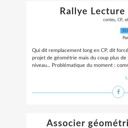
Rallye Lecture
,
,
contes
CP
e
15.
Pa
Qui dit remplacement long en CP, dit for
projet de géométrie mais du coup plus de t
niveau... Problématique du moment : comm
L
Associer géométr