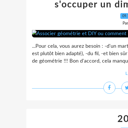
s'occuper un di
09.
Pa
...Pour cela, vous aurez besoin : -d'un mar
est plutôt bien adapté), -du fil, -et bien
de géométrie !!! Bon d'accord, cela manque
L
20