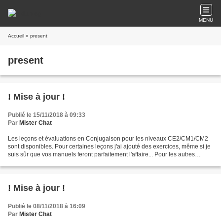
MENU
Accueil
» present
present
! Mise à jour !
Publié le 15/11/2018 à 09:33
Par
Mister Chat
Les leçons et évaluations en Conjugaison pour les niveaux CE2/CM1/CM2
sont disponibles. Pour certaines leçons j'ai ajouté des exercices, même si je
suis sûr que vos manuels feront parfaitement l'affaire... Pour les autres
disciplines, j'y planche...alors...
! Mise à jour !
Publié le 08/11/2018 à 16:09
Par
Mister Chat