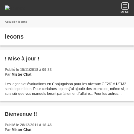
MENU
Accueil
» lecons
lecons
! Mise à jour !
Publié le 15/11/2018 à 09:33
Par
Mister Chat
Les leçons et évaluations en Conjugaison pour les niveaux CE2/CM1/CM2
sont disponibles. Pour certaines leçons j'ai ajouté des exercices, même si je
suis sûr que vos manuels feront parfaitement l'affaire... Pour les autres
disciplines, j'y planche...alors...
Bienvenue !!
Publié le 28/12/2011 à 18:46
Par
Mister Chat