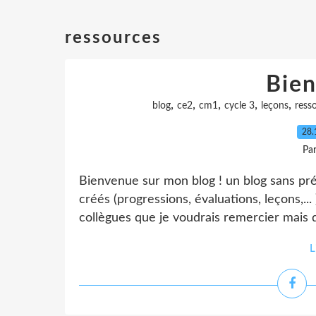
ressources
Bien
,
,
,
,
,
blog
ce2
cm1
cycle 3
leçons
ress
28.
Pa
Bienvenue sur mon blog ! un blog sans préten
créés (progressions, évaluations, leçons,...
collègues que je voudrais remercier mais 
L