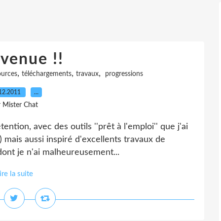
venue !!
,
,
,
ources
téléchargements
travaux
progressions
12.2011
…
r Mister Chat
tion, avec des outils ''prêt à l'emploi'' que j'ai
 ) mais aussi inspiré d'excellents travaux de
dont je n'ai malheureusement...
ire la suite