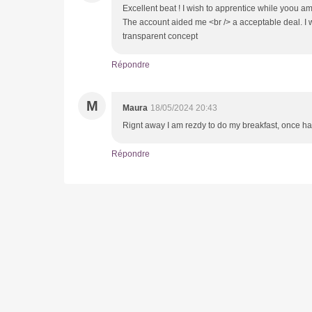
Excellent beat ! I wish to apprentice while yoou a
The account aided me <br /> a acceptable deal. I wer
transparent concept
Répondre
M
Maura
18/05/2024 20:43
Rignt away I am rezdy to do my breakfast, once h
Répondre