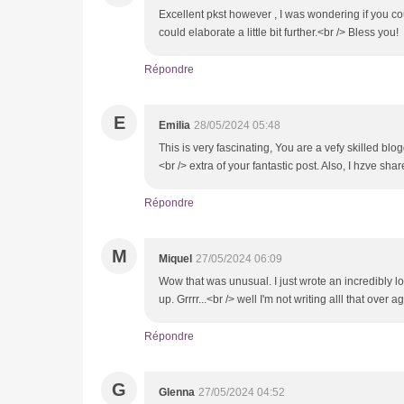
Excellent pkst however , I was wondering if you could
could elaborate a little bit further.<br /> Bless you!
Répondre
E
Emilia
28/05/2024 05:48
This is very fascinating, You are a vefy skilled blo
<br /> extra of your fantastic post. Also, I hzve sh
Répondre
M
Miquel
27/05/2024 06:09
Wow that was unusual. I just wrote an incredibly 
up. Grrrr...<br /> well I'm not writing alll that over
Répondre
G
Glenna
27/05/2024 04:52