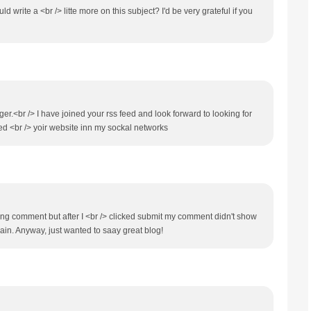
 write a <br /> litte more on this subject? I'd be very grateful if you
gger.<br /> I have joined your rss feed and look forward to looking for
ared <br /> yoir website inn my sockal networks
long comment but after I <br /> clicked submit my comment didn't show
 again. Anyway, just wanted to saay great blog!