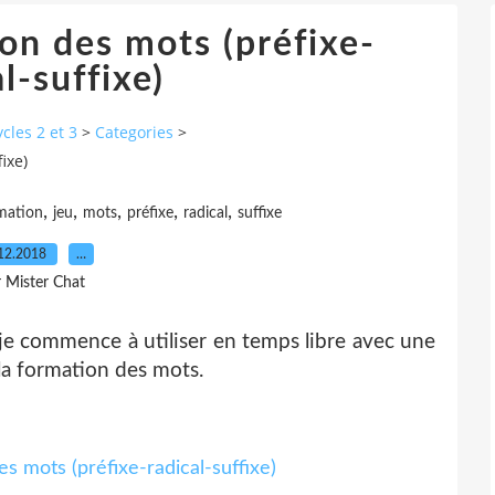
ion des mots (préfixe-
l-suffixe)
cles 2 et 3
>
Categories
>
ixe)
,
,
,
,
,
mation
jeu
mots
préfixe
radical
suffixe
12.2018
…
r Mister Chat
 je commence à utiliser en temps libre avec une
 la formation des mots.