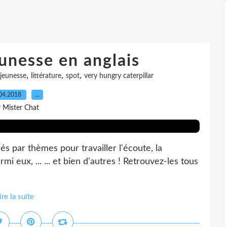
eunesse en anglais
,
,
,
jeunesse
littérature
spot
very hungry caterpillar
04.2018
…
r Mister Chat
és par thèmes pour travailler l'écoute, la
mi eux, ... ... et bien d'autres ! Retrouvez-les tous
ire la suite